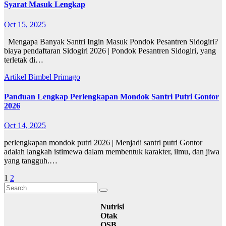
Syarat Masuk Lengkap
Oct 15, 2025
Mengapa Banyak Santri Ingin Masuk Pondok Pesantren Sidogiri?
biaya pendaftaran Sidogiri 2026 | Pondok Pesantren Sidogiri, yang
terletak di…
Artikel
Bimbel Primago
Panduan Lengkap Perlengkapan Mondok Santri Putri Gontor
2026
Oct 14, 2025
perlengkapan mondok putri 2026 | Menjadi santri putri Gontor
adalah langkah istimewa dalam membentuk karakter, ilmu, dan jiwa
yang tangguh.…
Posts
1
2
pagination
Nutrisi
Otak
OSB,