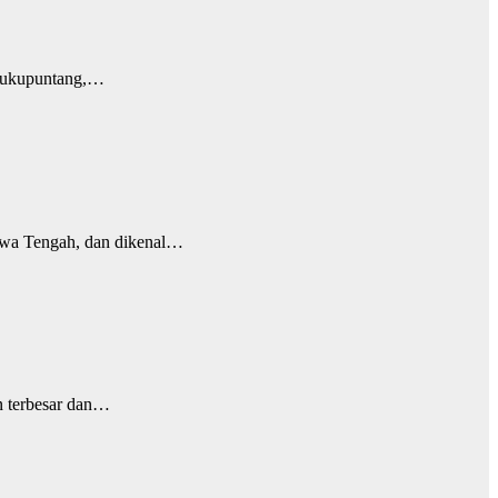
 Dukupuntang,…
Jawa Tengah, dan dikenal…
n terbesar dan…