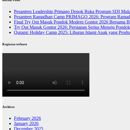
Recent Posts
Pesantren Leadership Primago Depok Buka Program SDI Mula
Pesantren Ramadhan Camp PRIMAGO 2026: Program Ramadhan
Final Try Out Masuk Pondok Modern Gontor 2026 Bersama Bi
Try Out Masuk Gontor 2026: Persiapan Serius Menuju Pondo
Quranic Holiday Camp 2025: Liburan Islami Anak yang Produk
Kegiatan terbaru
Archives
February 2026
January 2026
December 2025