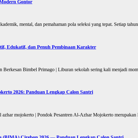
 Modern Gontor
emik, mental, dan pemahaman pola seleksi yang tepat. Setiap tahun
if, Edukatif, dan Penuh Pembinaan Karakter
n Berkesan Bimbel Primago | Liburan sekolah sering kali menjadi m
okerto 2026: Panduan Lengkap Calon Santri
al azhar mojokerto | Pondok Pesantren Al-Azhar Mojokerto merupakan
ia (BIMA) Cirebon 2026 — Panduan Lengkap Calon Santri