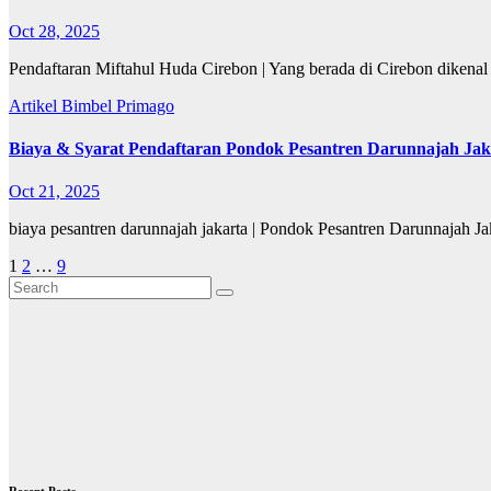
Oct 28, 2025
Pendaftaran Miftahul Huda Cirebon | Yang berada di Cirebon diken
Artikel
Bimbel Primago
Biaya & Syarat Pendaftaran Pondok Pesantren Darunnajah Jak
Oct 21, 2025
biaya pesantren darunnajah jakarta | Pondok Pesantren Darunnajah Ja
Posts
1
2
…
9
pagination