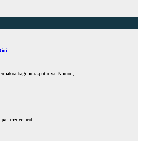
ini
ermakna bagi putra-putrinya. Namun,…
esiapan menyeluruh…