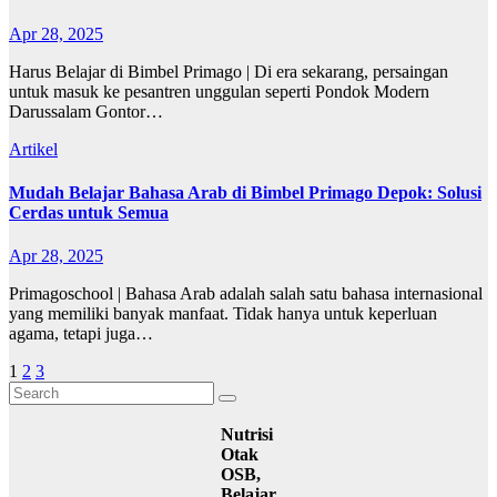
Apr 28, 2025
Harus Belajar di Bimbel Primago | Di era sekarang, persaingan
untuk masuk ke pesantren unggulan seperti Pondok Modern
Darussalam Gontor…
Artikel
Mudah Belajar Bahasa Arab di Bimbel Primago Depok: Solusi
Cerdas untuk Semua
Apr 28, 2025
Primagoschool | Bahasa Arab adalah salah satu bahasa internasional
yang memiliki banyak manfaat. Tidak hanya untuk keperluan
agama, tetapi juga…
Posts
1
2
3
pagination
Nutrisi
Otak
OSB,
Belajar