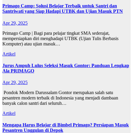
Primago Camp: Solusi Belajar Terbaik untuk Santri dan
Santriwati yang Siap Hadapi UTBK dan Ujian Masuk PTN
Apr 29, 2025
Primago Camp | Bagi para pelajar tingkat SMA sederajat,
mempersiapkan diri menghadapi UTBK (Ujian Tulis Berbasis
Komputer) atau ujian masuk…
Artikel
Jurus Ampuh Lulus Seleksi Masuk Gontor: Panduan Lengkap
Ala PRIMAGO
Apr 29, 2025
Pondok Modern Darussalam Gontor merupakan salah satu
pesantren modern terbaik di Indonesia yang menjadi dambaan
banyak calon santri dari seluruh…
Artikel
Mengapa Harus Belajar di Bimbel Primago? Persiapan Masuk
Pesantren Unggulan di Depok