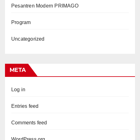
Pesantren Modern PRIMAGO
Program
Uncategorized
META
Log in
Entries feed
Comments feed
WordPress.org