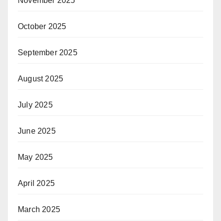
November 2025
October 2025
September 2025
August 2025
July 2025
June 2025
May 2025
April 2025
March 2025