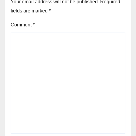
Your email address will not be published.
Required
fields are marked
*
Comment
*