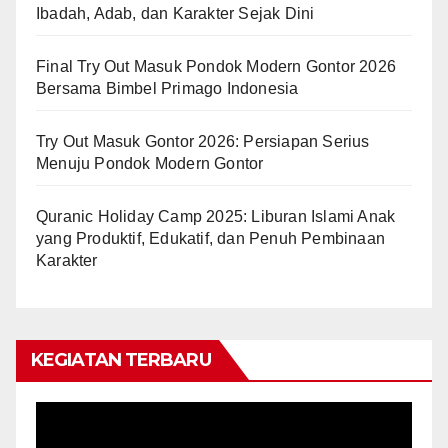
Ibadah, Adab, dan Karakter Sejak Dini
Final Try Out Masuk Pondok Modern Gontor 2026
Bersama Bimbel Primago Indonesia
Try Out Masuk Gontor 2026: Persiapan Serius
Menuju Pondok Modern Gontor
Quranic Holiday Camp 2025: Liburan Islami Anak
yang Produktif, Edukatif, dan Penuh Pembinaan
Karakter
KEGIATAN TERBARU
Video
Player