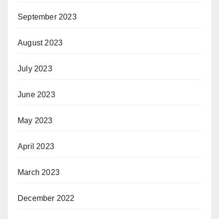
September 2023
August 2023
July 2023
June 2023
May 2023
April 2023
March 2023
December 2022