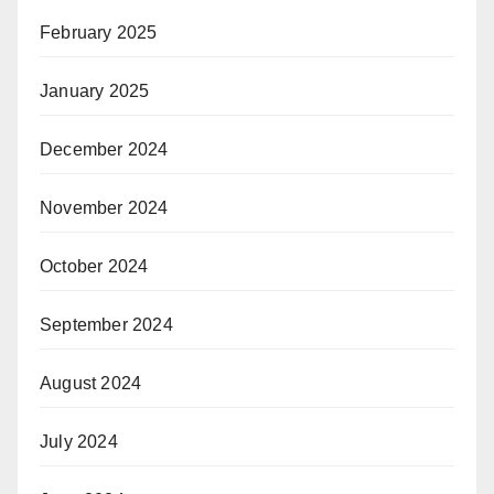
February 2025
January 2025
December 2024
November 2024
October 2024
September 2024
August 2024
July 2024