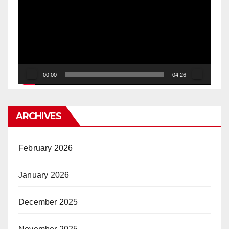
00:00
04:26
ARCHIVES
February 2026
January 2026
December 2025