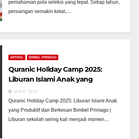
pemahaman pola seleksi yang tepat. Setiap tahun,
persaingan semakin ketat,…
ARTIKEL
BIMBEL PRIMAGO
Quranic Holiday Camp 2025:
Liburan Islami Anak yang
Produktif, Edukatif, dan Penuh
JAN 6, 2026
Pembinaan Karakter
Quranic Holiday Camp 2025: Liburan Islami Anak
yang Produktif dan Berkesan Bimbel Primago |
Liburan sekolah sering kali menjadi momen…