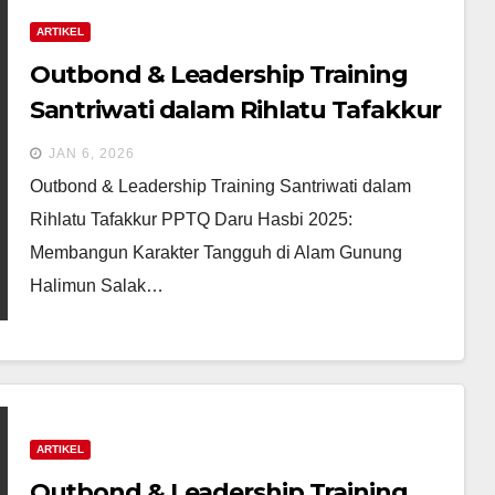
ARTIKEL
Outbond & Leadership Training
Santriwati dalam Rihlatu Tafakkur
PPTQ Daru Hasbi 2025:
JAN 6, 2026
Membangun Karakter Tangguh
Outbond & Leadership Training Santriwati dalam
Santriwati di Alam Gunung
Rihlatu Tafakkur PPTQ Daru Hasbi 2025:
Halimun Salak
Membangun Karakter Tangguh di Alam Gunung
Halimun Salak…
ARTIKEL
Outbond & Leadership Training