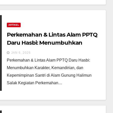
ARTIKEL
Perkemahan & Lintas Alam PPTQ
Daru Hasbi: Menumbuhkan
Karakter, Kemandirian, dan
JAN 6, 2026
Kepemimpinan Santri di Alam
Perkemahan & Lintas Alam PPTQ Daru Hasbi:
Gunung Halimun Salak
Menumbuhkan Karakter, Kemandirian, dan
Kepemimpinan Santri di Alam Gunung Halimun
Salak Kegiatan Perkemahan…