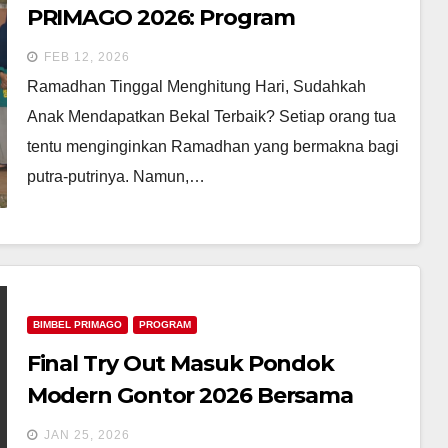
PRIMAGO 2026: Program
Ramadhan Anak untuk
FEB 12, 2026
Membentuk Ibadah, Adab, dan
Ramadhan Tinggal Menghitung Hari, Sudahkah
Karakter Sejak Dini
Anak Mendapatkan Bekal Terbaik? Setiap orang tua
tentu menginginkan Ramadhan yang bermakna bagi
putra-putrinya. Namun,…
BIMBEL PRIMAGO
PROGRAM
Final Try Out Masuk Pondok
Modern Gontor 2026 Bersama
Bimbel Primago Indonesia
JAN 25, 2026