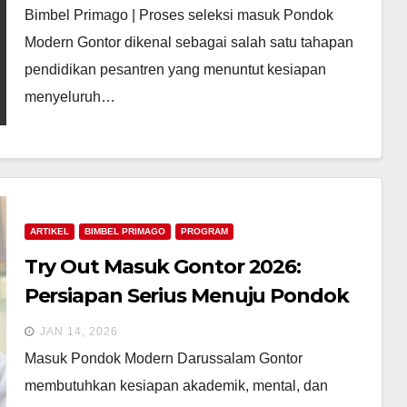
Bimbel Primago | Proses seleksi masuk Pondok
Modern Gontor dikenal sebagai salah satu tahapan
pendidikan pesantren yang menuntut kesiapan
menyeluruh…
ARTIKEL
BIMBEL PRIMAGO
PROGRAM
Try Out Masuk Gontor 2026:
Persiapan Serius Menuju Pondok
Modern Gontor
JAN 14, 2026
Masuk Pondok Modern Darussalam Gontor
membutuhkan kesiapan akademik, mental, dan