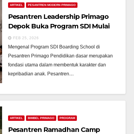
ARTIKEL
PESANTREN MODERN PRIMAGO
Pesantren Leadership Primago
Depok Buka Program SDI Mulai
Kelas 4 SD/MI dengan Sistem
FEB 25, 2026
Boarding School
Mengenal Program SDI Boarding School di
Pesantren Primago Pendidikan dasar merupakan
fondasi utama dalam membentuk karakter dan
kepribadian anak. Pesantren…
ARTIKEL
BIMBEL PRIMAGO
PROGRAM
Pesantren Ramadhan Camp