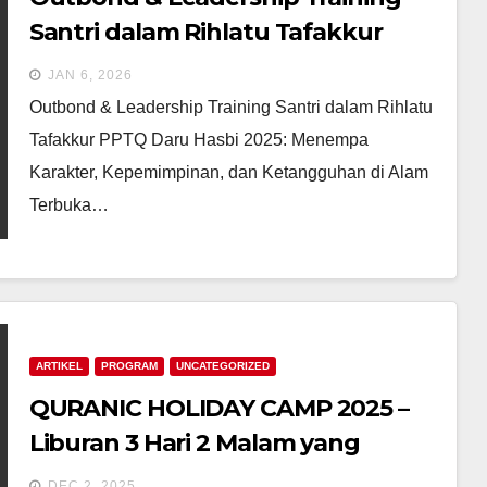
Santri dalam Rihlatu Tafakkur
PPTQ Daru Hasbi 2025: Menempa
JAN 6, 2026
Karakter, Kepemimpinan, dan
Outbond & Leadership Training Santri dalam Rihlatu
Ketangguhan di Alam Terbuka
Tafakkur PPTQ Daru Hasbi 2025: Menempa
Karakter, Kepemimpinan, dan Ketangguhan di Alam
Terbuka…
ARTIKEL
PROGRAM
UNCATEGORIZED
QURANIC HOLIDAY CAMP 2025 –
Liburan 3 Hari 2 Malam yang
Qur’ani, Seru, dan Membangun
DEC 2, 2025