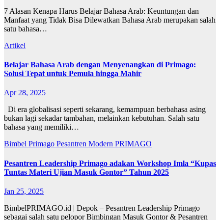
7 Alasan Kenapa Harus Belajar Bahasa Arab: Keuntungan dan
Manfaat yang Tidak Bisa Dilewatkan Bahasa Arab merupakan salah
satu bahasa…
Artikel
Belajar Bahasa Arab dengan Menyenangkan di Primago:
Solusi Tepat untuk Pemula hingga Mahir
Apr 28, 2025
Di era globalisasi seperti sekarang, kemampuan berbahasa asing
bukan lagi sekadar tambahan, melainkan kebutuhan. Salah satu
bahasa yang memiliki…
Bimbel Primago
Pesantren Modern PRIMAGO
Pesantren Leadership Primago adakan Workshop Imla “Kupas
Tuntas Materi Ujian Masuk Gontor” Tahun 2025
Jan 25, 2025
BimbelPRIMAGO.id | Depok – Pesantren Leadership Primago
sebagai salah satu pelopor Bimbingan Masuk Gontor & Pesantren