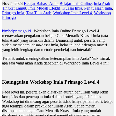
Nov 5, 2024
Belajar Bahasa Arab
,
Belajar Imla Online
,
Imla Arab
Tingkat Lanjut
,
Imla Mudah Efektif
,
Kuasai Imla
,
Penguasaan Imla
,
Primago Imla
,
Tata Tulis Arab
,
Workshop Imla Level 4
,
Workshop
Primago
bimbelprimago.id
| Workshop Imla Online Primago Level 4
menawarkan pengalaman belajar Cara Menarik Kuasai Imla (tata
tulis Arab) yang semakin dalam. Dirancang untuk peserta yang
sudah memahami dasar-dasar imla, kelas ini hadir dengan materi
yang lebih lengkap dan metode pembelajaran interaktif.
Tertarik untuk meningkatkan keterampilan imla Anda? Yuk, simak
apa saja yang akan Anda dapatkan di Workshop Imla Level 4 ini!
Keunggulan Workshop Imla Primago Level 4
Pada level ini, peserta akan diajarkan aturan penulisan yang lebih
kompleks dan penerapan imla dalam konteks yang lebih luas.
Workshop ini dirancang agar peserta tidak hanya paham teori, tetapi
juga terampil dalam praktik penulisan Arab. Setiap materi
disampaikan dengan Cara Menarik Kuasai Imla yang mudah
dipahami, sehingga peserta dapat mengikuti dengan nyaman.