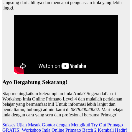
langsung dari ahlinya dan mencapai penguasaan imla yang lebih
tinggi.
Ayo Bergabung Sekarang!
Siap meningkatkan keterampilan imla Anda? Segera daftar di
Workshop Imla Online Primago Level 4 dan mulailah perjalanan
belajar yang bermanfaat ini! Untuk informasi lebih lanjut dan
pendaftaran, hubungi admin kami di
087820020062
. Mari belajar
imla dengan cara yang seru dan profesional bersama Primago!
Post
Sukses Ujian Masuk Gontor dengan Mengikuti Try Out Primago
GRATIS! Workshop Imla Online Primago Batch 2 Kembali Hadir!