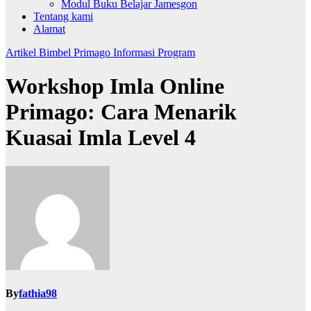
Modul Buku Belajar Jamesgon
Tentang kami
Alamat
Artikel
Bimbel Primago
Informasi
Program
Workshop Imla Online
Primago: Cara Menarik
Kuasai Imla Level 4
By
fathia98