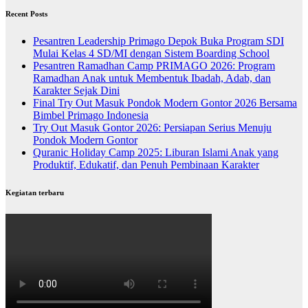
Recent Posts
Pesantren Leadership Primago Depok Buka Program SDI
Mulai Kelas 4 SD/MI dengan Sistem Boarding School
Pesantren Ramadhan Camp PRIMAGO 2026: Program
Ramadhan Anak untuk Membentuk Ibadah, Adab, dan
Karakter Sejak Dini
Final Try Out Masuk Pondok Modern Gontor 2026 Bersama
Bimbel Primago Indonesia
Try Out Masuk Gontor 2026: Persiapan Serius Menuju
Pondok Modern Gontor
Quranic Holiday Camp 2025: Liburan Islami Anak yang
Produktif, Edukatif, dan Penuh Pembinaan Karakter
Kegiatan terbaru