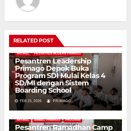
RELATED POST
ARTIKEL
PESANTREN MODERN PRIMAGO
Pesantren Leadership
Primago Depok Buka
Program SDI Mulai Kelas 4
SD/MI dengan Sistem
Boarding School
FEB 25, 2026
PRIMAGO
ARTIKEL
BIMBEL PRIMAGO
PROGRAM
Pesantren Ramadhan Camp