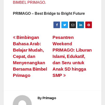
BIMBEL PRIMAGO
.
PRIMAGO – Best Bridge to Bright Future
Post
Bimbingan
Pesantren
Bahasa Arab:
Weekend
navigation
Belajar Mudah,
PRIMAGO: Liburan
Cepat, dan
Islami, Edukatif,
Menyenangkan
dan Seru untuk
Bersama Bimbel
Anak SD hingga
Primago
SMP
By
Primago