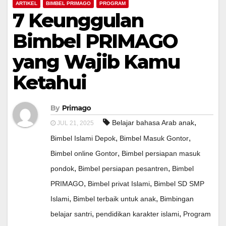
ARTIKEL
BIMBEL PRIMAGO
PROGRAM
7 Keunggulan
Bimbel PRIMAGO
yang Wajib Kamu
Ketahui
By
Primago
,
Belajar bahasa Arab anak
JUL 21, 2025
,
,
Bimbel Islami Depok
Bimbel Masuk Gontor
,
Bimbel online Gontor
Bimbel persiapan masuk
,
,
pondok
Bimbel persiapan pesantren
Bimbel
,
,
PRIMAGO
Bimbel privat Islami
Bimbel SD SMP
,
,
Islami
Bimbel terbaik untuk anak
Bimbingan
,
,
belajar santri
pendidikan karakter islami
Program