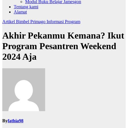
Modul Buku Belajar Jamesgon
Tentang kami
Alamat
Artikel
Bimbel Primago
Informasi
Program
Akhir Pekanmu Kemana? Ikut
Program Pesantren Weekend
2024 Aja
By
fathia98