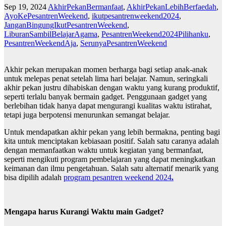
Sep 19, 2024
AkhirPekanBermanfaat
,
AkhirPekanLebihBerfaedah
,
AyoKePesantrenWeekend
,
ikutpesantrenweekend2024
,
JanganBingungIkutPesantrenWeekend
,
LiburanSambilBelajarAgama
,
PesantrenWeekend2024Pilihanku
,
PesantrenWeekendAja
,
SerunyaPesantrenWeekend
Akhir pekan merupakan momen berharga bagi setiap anak-anak
untuk melepas penat setelah lima hari belajar. Namun, seringkali
akhir pekan justru dihabiskan dengan waktu yang kurang produktif,
seperti terlalu banyak bermain gadget. Penggunaan gadget yang
berlebihan tidak hanya dapat mengurangi kualitas waktu istirahat,
tetapi juga berpotensi menurunkan semangat belajar.
Untuk mendapatkan akhir pekan yang lebih bermakna, penting bagi
kita untuk menciptakan kebiasaan positif. Salah satu caranya adalah
dengan memanfaatkan waktu untuk kegiatan yang bermanfaat,
seperti mengikuti program pembelajaran yang dapat meningkatkan
keimanan dan ilmu pengetahuan. Salah satu alternatif menarik yang
bisa dipilih adalah
program pesantren weekend 2024
.
Mengapa harus Kurangi Waktu main Gadget?