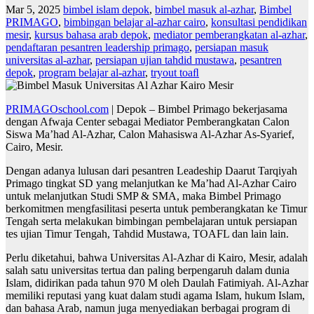
Mar 5, 2025
bimbel islam depok
,
bimbel masuk al-azhar
,
Bimbel
PRIMAGO
,
bimbingan belajar al-azhar cairo
,
konsultasi pendidikan
mesir
,
kursus bahasa arab depok
,
mediator pemberangkatan al-azhar
,
pendaftaran pesantren leadership primago
,
persiapan masuk
universitas al-azhar
,
persiapan ujian tahdid mustawa
,
pesantren
depok
,
program belajar al-azhar
,
tryout toaﬂ
PRIMAGOschool.com
| Depok – Bimbel Primago bekerjasama
dengan Afwaja Center sebagai Mediator Pemberangkatan Calon
Siswa Ma’had Al-Azhar, Calon Mahasiswa Al-Azhar As-Syarief,
Cairo, Mesir.
Dengan adanya lulusan dari pesantren Leadeship Daarut Tarqiyah
Primago tingkat SD yang melanjutkan ke Ma’had Al-Azhar Cairo
untuk melanjutkan Studi SMP & SMA, maka Bimbel Primago
berkomitmen mengfasilitasi peserta untuk pemberangkatan ke Timur
Tengah serta melakukan bimbingan pembelajaran untuk persiapan
tes ujian Timur Tengah, Tahdid Mustawa, TOAFL dan lain lain.
Perlu diketahui, bahwa Universitas Al-Azhar di Kairo, Mesir, adalah
salah satu universitas tertua dan paling berpengaruh dalam dunia
Islam, didirikan pada tahun 970 M oleh Daulah Fatimiyah. Al-Azhar
memiliki reputasi yang kuat dalam studi agama Islam, hukum Islam,
dan bahasa Arab, namun juga menyediakan berbagai program di