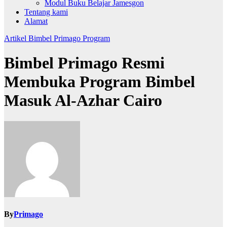
Modul Buku Belajar Jamesgon
Tentang kami
Alamat
Artikel
Bimbel Primago
Program
Bimbel Primago Resmi
Membuka Program Bimbel
Masuk Al-Azhar Cairo
By
Primago