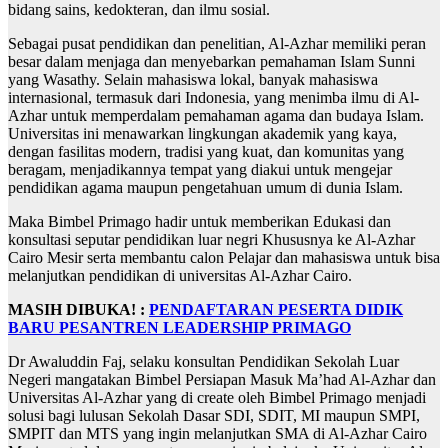
bidang sains, kedokteran, dan ilmu sosial.
Sebagai pusat pendidikan dan penelitian, Al-Azhar memiliki peran
besar dalam menjaga dan menyebarkan pemahaman Islam Sunni
yang Wasathy. Selain mahasiswa lokal, banyak mahasiswa
internasional, termasuk dari Indonesia, yang menimba ilmu di Al-
Azhar untuk memperdalam pemahaman agama dan budaya Islam.
Universitas ini menawarkan lingkungan akademik yang kaya,
dengan fasilitas modern, tradisi yang kuat, dan komunitas yang
beragam, menjadikannya tempat yang diakui untuk mengejar
pendidikan agama maupun pengetahuan umum di dunia Islam.
Maka Bimbel Primago hadir untuk memberikan Edukasi dan
konsultasi seputar pendidikan luar negri Khususnya ke Al-Azhar
Cairo Mesir serta membantu calon Pelajar dan mahasiswa untuk bisa
melanjutkan pendidikan di universitas Al-Azhar Cairo.
MASIH DIBUKA! :
PENDAFTARAN PESERTA DIDIK
BARU PESANTREN LEADERSHIP PRIMAGO
Dr Awaluddin Faj, selaku konsultan Pendidikan Sekolah Luar
Negeri mangatakan Bimbel Persiapan Masuk Ma’had Al-Azhar dan
Universitas Al-Azhar yang di create oleh Bimbel Primago menjadi
solusi bagi lulusan Sekolah Dasar SDI, SDIT, MI maupun SMPI,
SMPIT dan MTS yang ingin melanjutkan SMA di Al-Azhar Cairo