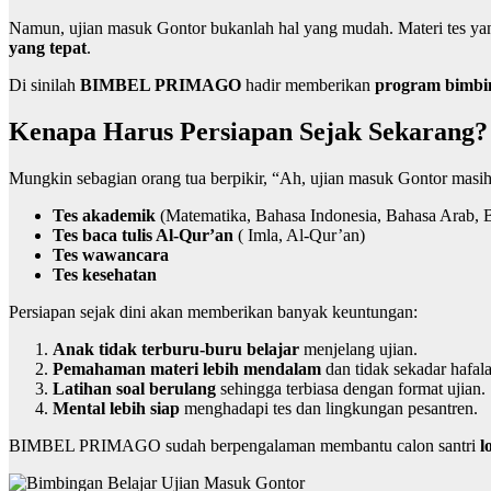
Namun, ujian masuk Gontor bukanlah hal yang mudah. Materi tes yan
yang tepat
.
Di sinilah
BIMBEL PRIMAGO
hadir memberikan
program bimbin
Kenapa Harus Persiapan Sejak Sekarang?
Mungkin sebagian orang tua berpikir, “Ah, ujian masuk Gontor masih
Tes akademik
(Matematika, Bahasa Indonesia, Bahasa Arab, B
Tes baca tulis Al-Qur’an
( Imla, Al-Qur’an)
Tes wawancara
Tes kesehatan
Persiapan sejak dini akan memberikan banyak keuntungan:
Anak tidak terburu-buru belajar
menjelang ujian.
Pemahaman materi lebih mendalam
dan tidak sekadar hafal
Latihan soal berulang
sehingga terbiasa dengan format ujian.
Mental lebih siap
menghadapi tes dan lingkungan pesantren.
BIMBEL PRIMAGO sudah berpengalaman membantu calon santri
l