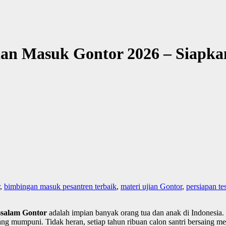
ian Masuk Gontor 2026 – Siapk
,
bimbingan masuk pesantren terbaik
,
materi ujian Gontor
,
persiapan t
salam Gontor
adalah impian banyak orang tua dan anak di Indonesia. 
ang mumpuni. Tidak heran, setiap tahun ribuan calon santri bersaing me