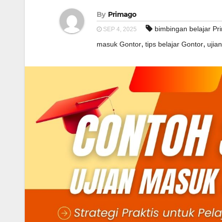
By
Primago
bimbingan belajar Pr
SEP 4, 2025
,
,
masuk Gontor
tips belajar Gontor
ujia