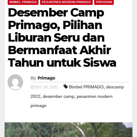
BIMBEL PRIMAGO
PESANTREN MODERN PRIMAGO
PROGRAM
Desember Camp
Primago, Pilihan
Liburan Seru dan
Bermanfaat Akhir
Tahun untuk Siswa
By
Primago
,
Bimbel PRIMAGO
descamp
DEC 26, 2022
,
,
2022
desember camp
pesantren modern
primago