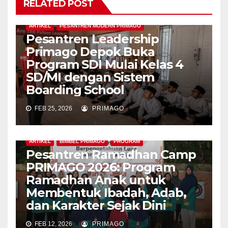
RELATED POST
ARTIKEL
PESANTREN MODERN PRIMAGO
Pesantren Leadership
Primago Depok Buka
Program SDI Mulai Kelas 4
SD/MI dengan Sistem
Boarding School
FEB 25, 2026
PRIMAGO
ARTIKEL
BIMBEL PRIMAGO
PROGRAM
Pesantren Ramadhan Camp
PRIMAGO 2026: Program
Ramadhan Anak untuk
Membentuk Ibadah, Adab,
dan Karakter Sejak Dini
FEB 12, 2026
PRIMAGO