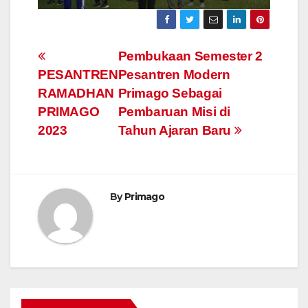
Post
Pembukaan Semester 2
PESANTREN
Pesantren Modern
navigation
RAMADHAN
Primago Sebagai
PRIMAGO
Pembaruan Misi di
2023
Tahun Ajaran Baru
By
Primago