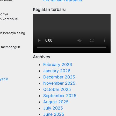
ka untuk
Kegiatan terbaru
ingnya
n kontribusi
an berdaya saing
pat membangun
Archives
February 2026
January 2026
December 2025
yahin
November 2025
October 2025
September 2025
August 2025
July 2025
June 2025