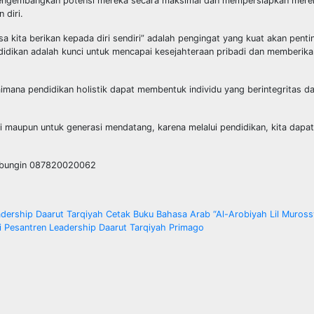
 mengembangkan potensi mereka secara maksimal dan mempersiapkan mere
 diri.
sa kita berikan kepada diri sendiri” adalah pengingat yang kuat akan pent
didikan adalah kunci untuk mencapai kesejahteraan pribadi dan memberika
imana pendidikan holistik dapat membentuk individu yang berintegritas d
ndiri maupun untuk generasi mendatang, karena melalui pendidikan, kita da
hubungin 087820020062
ership Daarut Tarqiyah Cetak Buku Bahasa Arab “Al-Arobiyah Lil Muross
 Pesantren Leadership Daarut Tarqiyah Primago