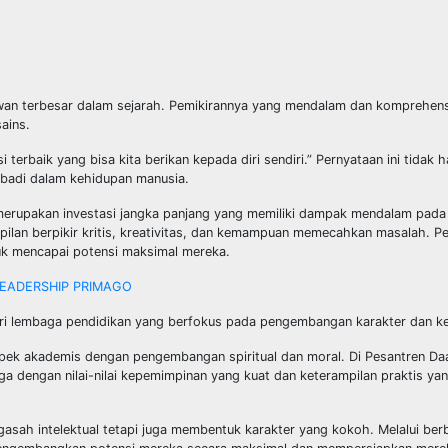
ilmuwan terbesar dalam sejarah. Pemikirannya yang mendalam dan komprehe
ains.
 terbaik yang bisa kita berikan kepada diri sendiri.” Pernyataan ini tidak 
abadi dalam kehidupan manusia.
merupakan investasi jangka panjang yang memiliki dampak mendalam pada
ilan berpikir kritis, kreativitas, dan kemampuan memecahkan masalah. P
k mencapai potensi maksimal mereka.
LEADERSHIP PRIMAGO
ari lembaga pendidikan yang berfokus pada pengembangan karakter dan k
pek akademis dengan pengembangan spiritual dan moral. Di Pesantren Daa
uga dengan nilai-nilai kepemimpinan yang kuat dan keterampilan praktis ya
asah intelektual tetapi juga membentuk karakter yang kokoh. Melalui be