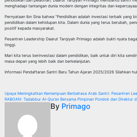
pendidikan dan pelatihan, Daarut Tarqiyah Primago membantu santri
menghadapi tantangan dunia modern dengan integritas dan kepercayaan
Pernyataan Ibn Sina bahwa “Pendidikan adalah investasi terbaik yang bi
pendidikan dalam kehidupan kita. Dalam dunia yang terus berubah, pen
positif kepada masyarakat.
Pesantren Leadership Daarut Tarqiyah Primago adalah bukti nyata baga
tinggi.
Mari kita terus berinvestasi dalam pendidikan, baik untuk diri kita se
masa depan yang lebih baik dan berkelanjutan.
Informasi Pendaftaran Santri Baru Tahun Ajaran 2025/2026 Silahkan 
Post
Upaya Meningkatkan Kemampuan Berbahasa Arab Santri: Pesantren Lead
RABOAN: Tadabbur Al-Qur’an Bersama Pimpinan Pondok dan Direktur di
navigation
By
Primago