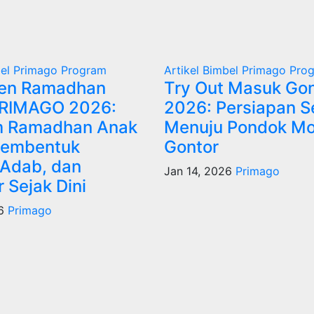
el Primago
Program
Artikel
Bimbel Primago
Pro
ren Ramadhan
Try Out Masuk Gon
RIMAGO 2026:
2026: Persiapan S
m Ramadhan Anak
Menuju Pondok M
Membentuk
Gontor
 Adab, dan
Jan 14, 2026
Primago
 Sejak Dini
6
Primago