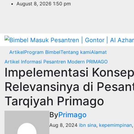
Skip
August 8, 2026
1:50 pm
to
content
Artikel
Program Bimbel
Tentang kami
Alamat
Artikel
Informasi
Pesantren Modern PRIMAGO
Impelementasi Konsep 
Relevansinya di Pesan
Tarqiyah Primago
By
Primago
Aug 8, 2024
ibn sina
,
kepemimpinan