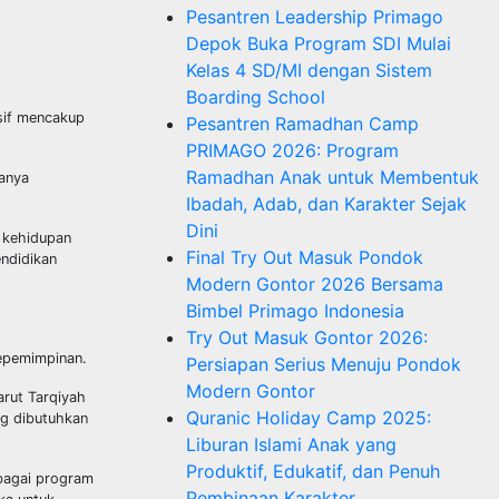
Pesantren Leadership Primago
Depok Buka Program SDI Mulai
Kelas 4 SD/MI dengan Sistem
Boarding School
nsif mencakup
Pesantren Ramadhan Camp
PRIMAGO 2026: Program
Ramadhan Anak untuk Membentuk
hanya
Ibadah, Adab, dan Karakter Sejak
Dini
 kehidupan
Final Try Out Masuk Pondok
endidikan
Modern Gontor 2026 Bersama
Bimbel Primago Indonesia
Try Out Masuk Gontor 2026:
epemimpinan.
Persiapan Serius Menuju Pondok
Modern Gontor
rut Tarqiyah
Quranic Holiday Camp 2025:
ng dibutuhkan
Liburan Islami Anak yang
Produktif, Edukatif, dan Penuh
rbagai program
Pembinaan Karakter