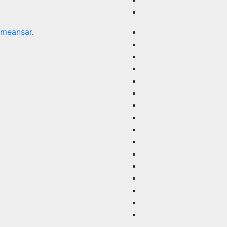
meansar
.