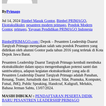
By
Primago
Jul 14, 2024
Bimbel Masuk Gontor
,
Bimbel PRIMAGO
,
Ekstrakulikuler
,
pesantren modern primago
,
Pondok Modern
Gontor
,
primago
,
Yayasan Pendidikan PRIMAGO Indonesia
BimbelPRIMAGO.com |
Depok – Pesantren Leadership Daarut
Tarqiyah Primago merupakan salah satu pondok Pesantren yang
didirikan oleh alumni Gontor pada tahun 2016 yang terletak di Kota
Depok Jawa Barat.
Pesantren Leadership Daarut Tarqiyah Primago kembali membuka
ekstrakulikuler dalam upaya mengembangkan potensi santri dan
santriwatinya, adapun kegiatan ekstrakurikuler yang ada di
Pesantren Leadership Daarut Tarqiyah Primago adalah Panahan,
Renang, Teater, Jurnalistik dan Literasi, Silat, Pramuka, Komputer,
Futsal, JMQ, Public Speaking, Handcraf, Kaligrafi, Melukis,
Bahasa Jerman Sabtu, 13/07/2024.
MASIH DIBUKA! :
PENDAFTARAN PESERTA DIDIK
BARU PESANTREN LEADERSHIP PRIMAGO