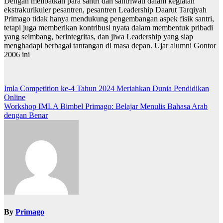
Dengan melibatkan para santri dan santriwati dalam kegiatan
ekstrakurikuler pesantren, pesantren Leadership Daarut Tarqiyah
Primago tidak hanya mendukung pengembangan aspek fisik santri,
tetapi juga memberikan kontribusi nyata dalam membentuk pribadi
yang seimbang, berintegritas, dan jiwa Leadership yang siap
menghadapi berbagai tantangan di masa depan. Ujar alumni Gontor
2006 ini
Post
Imla Competition ke-4 Tahun 2024 Meriahkan Dunia Pendidikan
Online
navigation
Workshop IMLA Bimbel Primago: Belajar Menulis Bahasa Arab
dengan Benar
By
Primago