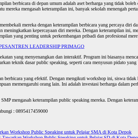
pilan berbicara di depan umum adalah aset berharga yang tidak boleh 
ntu mereka mengasah keterampilan ini, banyak sekolah menengah per
membekali mereka dengan keterampilan berbicara yang percaya diri dan
an meningkatkan kepercayaan diri mereka. Dengan keterampilan ini, m
rampilan yang penting untuk perkembangan pribadi dan profesional mer
 PESANTREN LEADERSHIP PRIMAGO
ekatan yang menyenangkan dan interaktif. Program ini biasanya menc
arkan teknik dasar public speaking, seperti cara menyusun pidato yang 
berbicara yang efektif. Dengan mengikuti workshop ini, siswa tidak 
puan memengaruhi orang lain. Ini adalah investasi berharga dalam pe
SMP mengasah keterampilan public speaking mereka. Dengan keterampil
hubungi : 0895417459000
 Workshop Public Speaking untuk Pelajar SMA di Kota Depok
warkan Workshop Public Speaking untuk Pelajar SD di Kota Dep