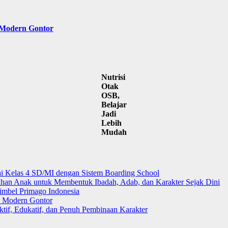
 Modern Gontor
Nutrisi
Otak
OSB,
Belajar
Jadi
Lebih
Mudah
i Kelas 4 SD/MI dengan Sistem Boarding School
 Anak untuk Membentuk Ibadah, Adab, dan Karakter Sejak Dini
mbel Primago Indonesia
k Modern Gontor
tif, Edukatif, dan Penuh Pembinaan Karakter