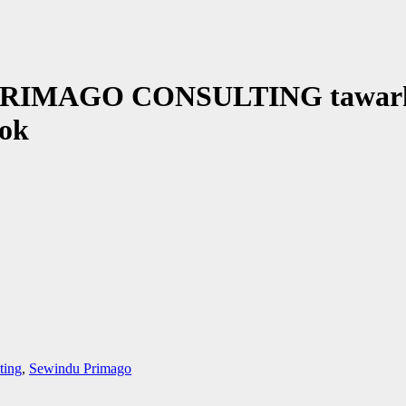
: PRIMAGO CONSULTING tawark
pok
ting
,
Sewindu Primago