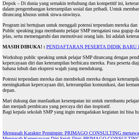
Depok – Di dunia yang semakin terhubung dan kompetitif ini, keteram
dalam pengembangan keterampilan sosial dan pribadi. Untuk memba
dirancang khusus untuk siswa-siswinya.
Program ini bertujuan untuk menggali potensi terpendam mereka dan 
Public speaking juga membantu pelajar SMP mengatasi rasa gugup d
jelas, serta memengaruhi dan memotivasi orang lain. Ini adalah kete
MASIH DIBUKA! :
PENDAFTARAN PESERTA DIDIK BARU
Workshop public speaking untuk pelajar SMP dirancang dengan pend
kepercayaan diri dan keterampilan berbicara mereka. Para peserta diaj
bahasa tubuh dan ekspresi wajah yang mendukung.
Potensi terpendam mereka dan membekali mereka dengan keterampilan 
meningkatkan kepercayaan diri, keterampilan komunikasi, dan kemam
depan.
Mari dukung dan manfaatkan kesempatan ini untuk membantu pelajar 
dan menjadi pembicara yang percaya diri dan inspiratif.
Bagi kepala sekolah SMP yang ingin mengadakan kegiatan ini bisa 
Post
Mengasah Karakter Pemimpin: PRIMAGO CONSULTING menawarkan
Mengasah Kepercayaan Diri Sejak Dini: PRIMAGO CONSULTING Ta