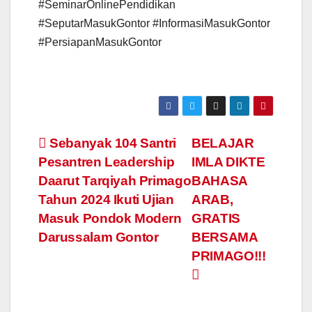
#SeminarOnlinePendidikan
#SeputarMasukGontor #InformasiMasukGontor
#PersiapanMasukGontor
Post
Sebanyak 104 Santri
BELAJAR
Pesantren Leadership
IMLA DIKTE
navigation
Daarut Tarqiyah Primago
BAHASA
Tahun 2024 Ikuti Ujian
ARAB,
Masuk Pondok Modern
GRATIS
Darussalam Gontor
BERSAMA
PRIMAGO!!!