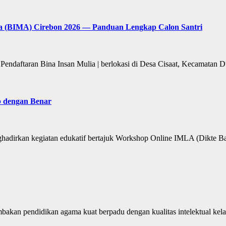
ia (BIMA) Cirebon 2026 — Panduan Lengkap Calon Santri
 Pendaftaran Bina Insan Mulia | berlokasi di Desa Cisaat, Kecamatan
b dengan Benar
adirkan kegiatan edukatif bertajuk Workshop Online IMLA (Dikte B
mbakan pendidikan agama kuat berpadu dengan kualitas intelektual ke