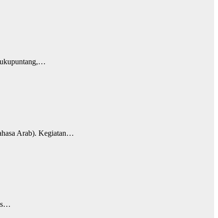
 Dukupuntang,…
ahasa Arab). Kegiatan…
las…