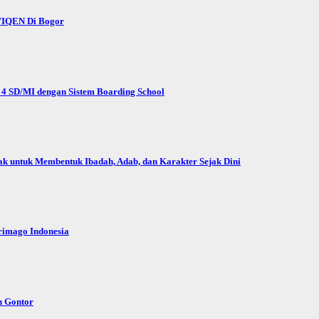
 WIQEN Di Bogor
4 SD/MI dengan Sistem Boarding School
ntuk Membentuk Ibadah, Adab, dan Karakter Sejak Dini
rimago Indonesia
n Gontor