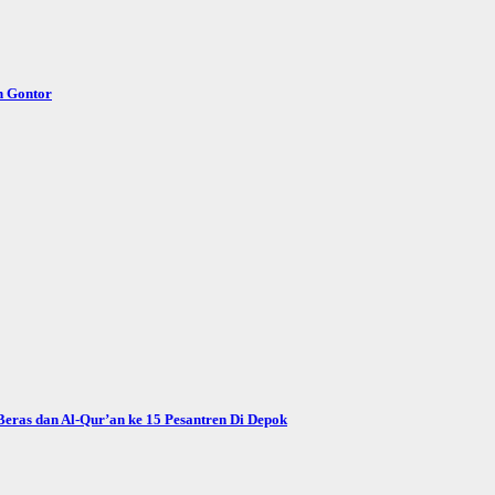
n Gontor
eras dan Al-Qur’an ke 15 Pesantren Di Depok