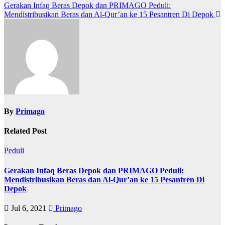
Post
Gerakan Infaq Beras Depok dan PRIMAGO Peduli:
Mendistribusikan Beras dan Al-Qur’an ke 15 Pesantren Di Depok
navigation
By
Primago
Related Post
Peduli
Gerakan Infaq Beras Depok dan PRIMAGO Peduli:
Mendistribusikan Beras dan Al-Qur’an ke 15 Pesantren Di
Depok
Jul 6, 2021
Primago