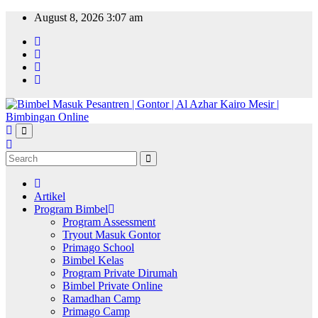
Skip
August 8, 2026
3:07 am
to
content
Artikel
Program Bimbel
Program Assessment
Tryout Masuk Gontor
Primago School
Bimbel Kelas
Program Private Dirumah
Bimbel Private Online
Ramadhan Camp
Primago Camp