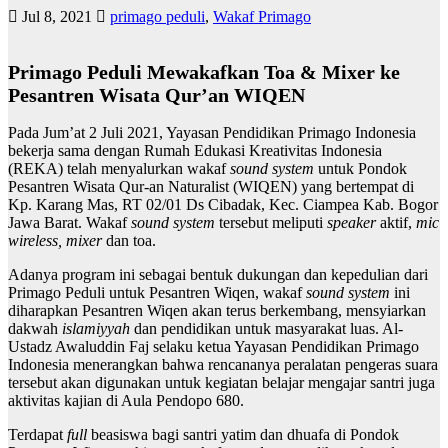
Jul 8, 2021
primago peduli
,
Wakaf Primago
Primago Peduli Mewakafkan Toa & Mixer ke
Pesantren Wisata Qur’an WIQEN
Pada Jum’at 2 Juli 2021, Yayasan Pendidikan Primago Indonesia
bekerja sama dengan Rumah Edukasi Kreativitas Indonesia
(REKA) telah menyalurkan wakaf
sound system
untuk Pondok
Pesantren Wisata Qur-an Naturalist (WIQEN) yang bertempat di
Kp. Karang Mas, RT 02/01 Ds Cibadak, Kec. Ciampea Kab. Bogor
Jawa Barat. Wakaf
sound system
tersebut meliputi
speaker
aktif,
mic
wireless, mixer
dan toa.
Adanya program ini sebagai bentuk dukungan dan kepedulian dari
Primago Peduli untuk Pesantren Wiqen, wakaf
sound system
ini
diharapkan Pesantren Wiqen akan terus berkembang, mensyiarkan
dakwah
islamiyyah
dan pendidikan untuk masyarakat luas. Al-
Ustadz Awaluddin Faj selaku ketua Yayasan Pendidikan Primago
Indonesia menerangkan bahwa rencananya peralatan pengeras suara
tersebut akan digunakan untuk kegiatan belajar mengajar santri juga
aktivitas kajian di Aula Pendopo 680.
Terdapat
full
beasiswa bagi santri yatim dan dhuafa di Pondok