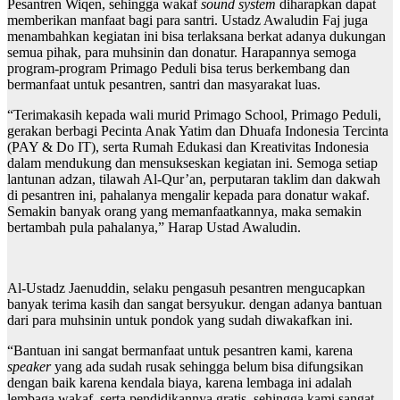
Pesantren Wiqen, sehingga wakaf
sound system
diharapkan dapat
memberikan manfaat bagi para santri. Ustadz Awaludin Faj juga
menambahkan kegiatan ini bisa terlaksana berkat adanya dukungan
semua pihak, para muhsinin dan donatur. Harapannya semoga
program-program Primago Peduli bisa terus berkembang dan
bermanfaat untuk pesantren, santri dan masyarakat luas.
“Terimakasih kepada wali murid Primago School, Primago Peduli,
gerakan berbagi Pecinta Anak Yatim dan Dhuafa Indonesia Tercinta
(PAY & Do IT), serta Rumah Edukasi dan Kreativitas Indonesia
dalam mendukung dan mensukseskan kegiatan ini. Semoga setiap
lantunan adzan, tilawah Al-Qur’an, perputaran taklim dan dakwah
di pesantren ini, pahalanya mengalir kepada para donatur wakaf.
Semakin banyak orang yang memanfaatkannya, maka semakin
bertambah pula pahalanya,” Harap Ustad Awaludin.
Al-Ustadz Jaenuddin, selaku pengasuh pesantren mengucapkan
banyak terima kasih dan sangat bersyukur. dengan adanya bantuan
dari para muhsinin untuk pondok yang sudah diwakafkan ini.
“Bantuan ini sangat bermanfaat untuk pesantren kami, karena
speaker
yang ada sudah rusak sehingga belum bisa difungsikan
dengan baik karena kendala biaya, karena lembaga ini adalah
lembaga wakaf, serta pendidikannya gratis, sehingga kami sangat