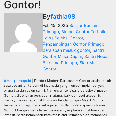
Gontor!
By
fathia98
Feb 15, 2025
Belajar Bersama
Primago
,
Bimbel Gontor Terbaik
,
Lolos Seleksi Gontor
,
Pendampingan Gontor Primago
,
persiapan masuk gontor
,
Santri
Gontor Masa Depan
,
Santri Hebat
Bersama Primago
,
Siap Masuk
Gontor
bimbelprimago.id
| Pondok Modern Darussalam Gontor adalah salah
satu pesantren terbaik di Indonesia yang menjadi impian banyak
orang tua dan calon santri. Namun, untuk bisa lolos seleksi masuk
Gontor, diperlukan persiapan matang, baik dari segi akademik,
mental, maupun spiritual.Di sinilah Pendampingan Masuk Gontor
bersama Primago hadir sebagai solusi Bantu Persiapanmu Masuk
Gontor! Dengan metode pembelajaran yang terarah, latihan soal
intensif, serta pembinaan karakter islami, Primago siap membantu