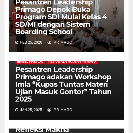
Pesantren Leadership
Primago Depok Buka
Program SDI Mulai Kelas 4
SD/MI dengan Sistem
Boarding School
FEB 25, 2026
PRIMAGO
BIMBEL PRIMAGO
PESANTREN MODERN PRIMAGO
Pesantren Leadership
Primago adakan Workshop
Imla “Kupas Tuntas Materi
Ujian Masuk Gontor” Tahun
2025
JAN 25, 2025
PRIMAGO
ARTIKEL
INFORMASI
PESANTREN MODERN PRIMAGO
Refleksi Makna