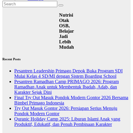
Nutrisi
Otak
OSB,
Belajar
Jadi
Lebih
Mudah
Recent Posts
Pesantren Leadership Primago Depok Buka Program SDI
Mulai Kelas 4 SD/MI dengan Sistem Boarding School
Pesantren Ramadhan Camp PRIMAGO 2026: Program
Ramadhan Anak untuk Membentuk Ibadah, Adab, dan
Karakter Sejak Dini
Final Try Out Masuk Pondok Modern Gontor 2026 Bersama
Bimbel Primago Indonesia
Try Out Masuk Gontor 2026: Persiapan Serius Menuju
Pondok Modern Gontor
Quranic Holiday Camp 2025: Liburan Islami Anak yang
Produktif, Edukatif, dan Penuh Pembinaan Karakter