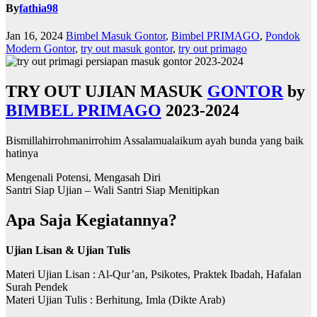
By
fathia98
Jan 16, 2024
Bimbel Masuk Gontor
,
Bimbel PRIMAGO
,
Pondok
Modern Gontor
,
try out masuk gontor
,
try out primago
TRY OUT UJIAN MASUK
GONTOR
by
BIMBEL PRIMAGO
2023-2024
Bismillahirrohmanirrohim Assalamualaikum ayah bunda yang baik
hatinya
Mengenali Potensi, Mengasah Diri
Santri Siap Ujian – Wali Santri Siap Menitipkan
Apa Saja Kegiatannya?
Ujian Lisan & Ujian Tulis
Materi Ujian Lisan : Al-Qur’an, Psikotes, Praktek Ibadah, Hafalan
Surah Pendek
Materi Ujian Tulis : Berhitung, Imla (Dikte Arab)