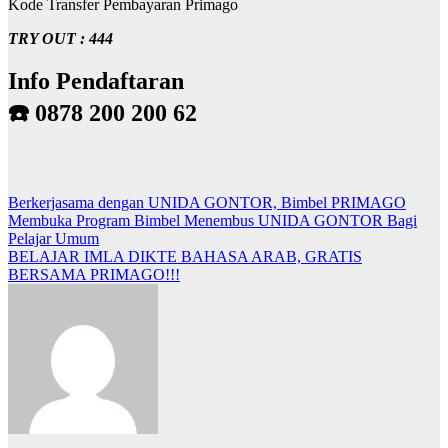
Kode Transfer Pembayaran Primago
TRY OUT : 444
Info Pendaftaran
☎️ 0878 200 200 62
Post
Berkerjasama dengan UNIDA GONTOR, Bimbel PRIMAGO
Membuka Program Bimbel Menembus UNIDA GONTOR Bagi
navigation
Pelajar Umum
BELAJAR IMLA DIKTE BAHASA ARAB, GRATIS
BERSAMA PRIMAGO!!!