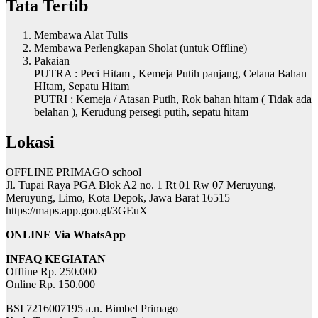
Tata Tertib
Membawa Alat Tulis
Membawa Perlengkapan Sholat (untuk Offline)
Pakaian
PUTRA : Peci Hitam , Kemeja Putih panjang, Celana Bahan
HItam, Sepatu Hitam
PUTRI : Kemeja / Atasan Putih, Rok bahan hitam ( Tidak ada
belahan ), Kerudung persegi putih, sepatu hitam
Lokasi
OFFLINE PRIMAGO school
Jl. Tupai Raya PGA Blok A2 no. 1 Rt 01 Rw 07 Meruyung,
Meruyung, Limo, Kota Depok, Jawa Barat 16515
https://maps.app.goo.gl/3GEuX
ONLINE Via WhatsApp
INFAQ KEGIATAN
Offline Rp. 250.000
Online Rp. 150.000
BSI 7216007195 a.n. Bimbel Primago