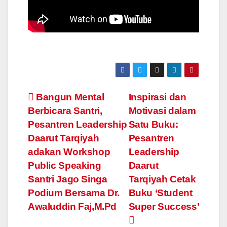
Post
Bangun Mental
Inspirasi dan
Berbicara Santri,
Motivasi dalam
navigation
Pesantren Leadership
Satu Buku:
Daarut Tarqiyah
Pesantren
adakan Workshop
Leadership
Public Speaking
Daarut
Santri Jago Singa
Tarqiyah Cetak
Podium Bersama Dr.
Buku ‘Student
Awaluddin Faj,M.Pd
Super Success’