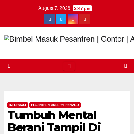
Skip
August 7, 2026
2:47 pm
to
content
INFORMASI
PESANTREN MODERN PRIMAGO
Tumbuh Mental
Berani Tampil Di