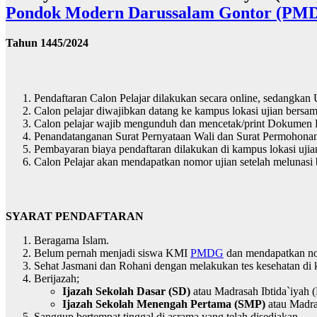
Pondok Modern Darussalam Gontor (PM
Tahun 1445/2024
Pendaftaran Calon Pelajar dilakukan secara online, sedangkan 
Calon pelajar diwajibkan datang ke kampus lokasi ujian bersam
Calon pelajar wajib mengunduh dan mencetak/print Dokumen P
Penandatanganan Surat Pernyataan Wali dan Surat Permohonan C
Pembayaran biaya pendaftaran dilakukan di kampus lokasi ujian
Calon Pelajar akan mendapatkan nomor ujian setelah melunasi 
SYARAT PENDAFTARAN
Beragama Islam.
Belum pernah menjadi siswa KMI
PMDG
dan mendapatkan n
Sehat Jasmani dan Rohani dengan melakukan tes kesehatan di 
Berijazah;
Ijazah Sekolah Dasar (SD)
atau Madrasah Ibtida`iyah (
Ijazah Sekolah Menengah Pertama (SMP)
atau Madra
Sanggup bertempat tinggal di asrama yang telah disediakan.