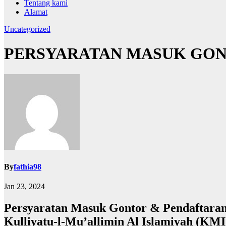
Tentang kami
Alamat
Uncategorized
PERSYARATAN MASUK GONT
By
fathia98
Jan 23, 2024
Persyaratan Masuk Gontor & Pendaftara
Kulliyatu-l-Mu’allimin Al Islamiyah (KMI