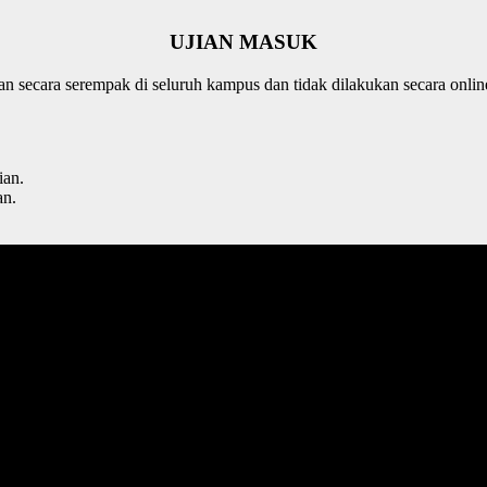
UJIAN MASUK
n secara serempak di seluruh kampus dan tidak dilakukan secara onlin
ian.
an.