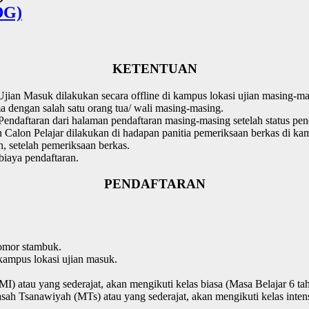
DG)
KETENTUAN
Ujian Masuk dilakukan secara offline di kampus lokasi ujian masing-mas
a dengan salah satu orang tua/ wali masing-masing.
endaftaran dari halaman pendaftaran masing-masing setelah status 
alon Pelajar dilakukan di hadapan panitia pemeriksaan berkas di kamp
, setelah pemeriksaan berkas.
biaya pendaftaran.
PENDAFTARAN
omor stambuk.
kampus lokasi ujian masuk.
MI) atau yang sederajat, akan mengikuti kelas biasa (Masa Belajar 6 ta
sah Tsanawiyah (MTs) atau yang sederajat, akan mengikuti kelas intens