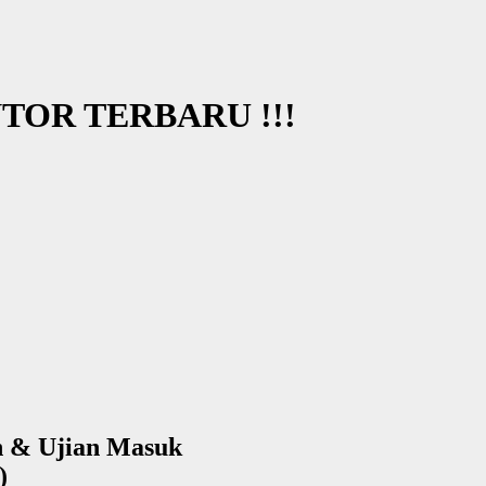
OR TERBARU !!!
n & Ujian Masuk
)